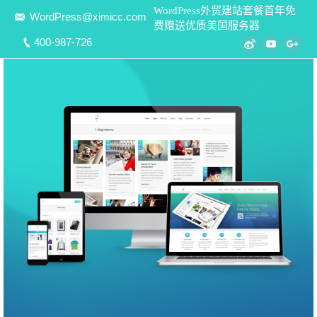
WordPress外贸建站套餐首年免
WordPress@ximicc.com
费赠送优质美国服务器
400-987-726
Weibo
YouTube
Goo