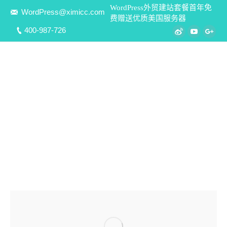
WordPress外贸建站套餐首年免
WordPress@ximicc.com
费赠送优质美国服务器
400-987-726
Weibo
YouTube
Goo
WordPress外贸建站技术文档及实用
视频资源下载
与外贸建站各个流程环节相关的文档说明、视频教程等资
源，通过直观生动的案例和演示，帮助您更高效的开展
WordPress外贸网站建设工作！