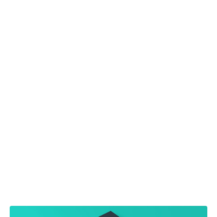
以下视频教程资源属于建站套餐赠
品，我们会在后期交付阶段发送下载
地址！
对于用户体验和搜索引擎的友好性而言，网站美工和SEO
优化同样都是核心品质的重要指标，你在结构和细节上所
花费的时间和精力，会带来意想不到的收获！
经营一个优质网站的理念和技术，没有想象的那么深奥，
只要能每天做一点，能在重复繁琐的枯燥中坚持下来，你
终将会等到收获硕果的一天!