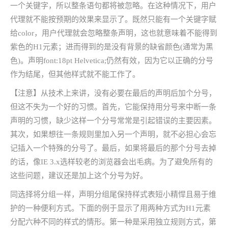
一个关键字，所以整条语句都将被忽略。在这种情况下，用户
代理就不能按预期的效果来显示了。既然只能有一个关键字赋
给color，用户代理就会忽略整条声明，这也就意味着不能得到
紫色的H1元素；进而得到的是没有背景的缺省颜色(通常为黑
色)。声明font:18pt Helvetica;仍然有效，因为它以正确的分号
作为结尾，但其他样式就不能工作了。
【注意】从技术上来讲，没有必要在最后的声明后加个分号，
但这不失为一个好的习惯。首先，它能保持用分号来中断一条
声明的习惯，缺少这样一个分号常常是引起错误的主要因素。
其次，如果想往一条规则里加入另一个声明，就不必担心会忘
记插入一个特殊的分号了。最后，如果将最后的那个分号去掉
的话，像IE 3.x选样较老的浏览器会出毛病。为了避免所有的
这些问题，建议还是加上这个分号为好。
同选择将分组一样，声明分组尾保持样式表短小精悍且易于维
护的一种便利方式。下面的例于显示了用两种方式为H1元素
分配六种不同的样式的情形。第一种是采用独立规则方式，第