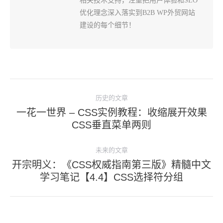
相关技术支持，注重把用户体验和SEO
优化理念深入落实到B2B WP外贸网站
建设的每个细节！
文
历史的文章
章
一花一世界 – CSS实例教程：收缩展开效果
导
历
CSS垂直菜单两则
史
航
的
未来的文章
文
开宗明义：《CSS权威指南第三版》精髓中文
未
章：
学习笔记【4.4】CSS选择符分组
来
的
文