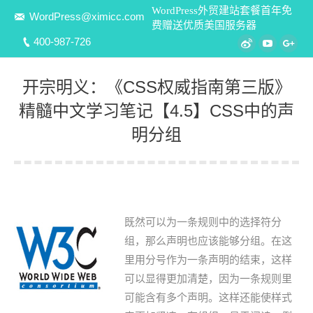
WordPress外贸建站套餐首年免
WordPress@ximicc.com
费赠送优质美国服务器
400-987-726
Weibo
YouTube
Goo
开宗明义：《CSS权威指南第三版》
精髓中文学习笔记【4.5】CSS中的声
明分组
您在这里：
既然可以为一条规则中的选择符分
组，那么声明也应该能够分组。在这
里用分号作为一条声明的结束，这样
可以显得更加清楚，因为一条规则里
可能含有多个声明。这样还能使样式