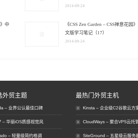
2014-09-24
花园》中
《CSS Zen Garden – CSS禅意花园
文版学习笔记（17）
2014-09-24
选外贸主题
最热门外贸主机
ada – 业界公认最佳口碑
Kinsta – 企业级C2谷歌云方
e7 – 华丽iOS质感视觉风
CloudWays – 聚合VPS云托
vado – 轻量级简约格调
SiteGround – 五星级云服务