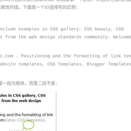
类属性的值。下面是一个ID选择符的实例：
nclude examples in CSS gallery, CSS beauty, CSS
t from the web design standards community. Welcom
c.com . Positioning and the formatting of link te
ebsite templates, CSS Templates, Blogger Template
第一段为粗体，而第二段不是：