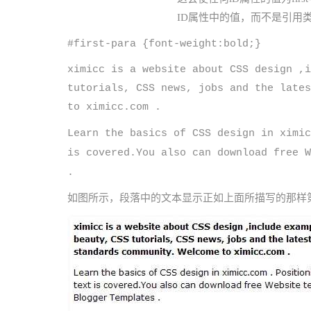
ID属性中的值，而不是引用
#first-para {font-weight:bold;}
ximicc is a website about CSS design ,i
tutorials, CSS news, jobs and the lates
to ximicc.com .
Learn the basics of CSS design in ximic
is covered.You also can download free W
.
如图所示，段落中的文本显示正如上面所描写的那样