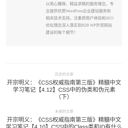
以用心雕琢、精益求精的服务理念，专
业提供优质WordPress企业建站服务和
相关技术支持，注重把用户体验和SEO
优化理念深入落实到B2B WP外贸网站
建设的每个细节！
文
历史的文章
章
开宗明义：《CSS权威指南第三版》精髓中文
导
学习笔记【4.12】CSS中的伪类和伪元素
历
航
（下）
史
的
未来的文章
文
开宗明义：《CSS权威指南第三版》精髓中文
章：
学习笔记【4.10】CSS中的Class类和ID有什么
未