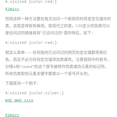
A.visited {color:red;}
Ximicc
然而这样一种方法要在每次访问一个新网页时改变定位锚中的
类，这就显得有些麻烦。取而代之的是，CSS定义的伪类可以
使访问过的链接具有”已访问过的”类的特征。如下：
A:visited {color:red;}
就这么简单——任何指向已访问过的网页的定位锚都将是红
色，而且不必为任何定位锚添加类属性。注意规则中的冒号。
分隔A和”visited”的这个冒号被称作伪类或伪元素的标记符。
所有伪类和伪元素关键字都是以一个冒号开头的。
下面是另一个例子：
A:visited {color:silver;}
W3C Web site
Ximicc