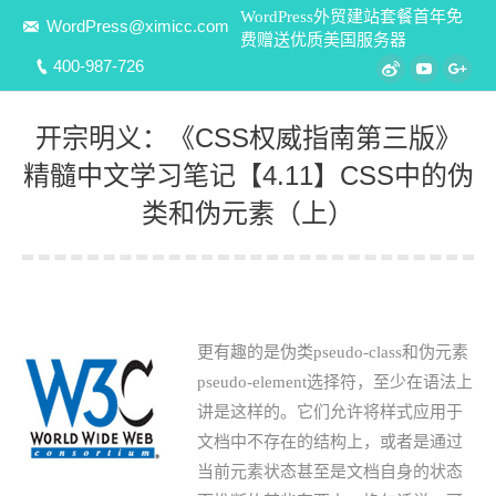
WordPress外贸建站套餐首年免
WordPress@ximicc.com
费赠送优质美国服务器
400-987-726
Weibo
YouTube
Goo
开宗明义：《CSS权威指南第三版》
精髓中文学习笔记【4.11】CSS中的伪
类和伪元素（上）
您在这里：
更有趣的是伪类pseudo-class和伪元素
pseudo-element选择符，至少在语法上
讲是这样的。它们允许将样式应用于
文档中不存在的结构上，或者是通过
当前元素状态甚至是文档自身的状态