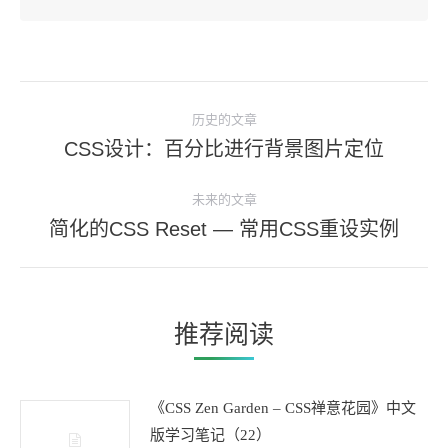
文
历史的文章
章
CSS设计：百分比进行背景图片定位
历
导
史
航
未来的文章
的
简化的CSS Reset — 常用CSS重设实例
未
文
来
章：
的
文
推荐阅读
章：
《CSS Zen Garden – CSS禅意花园》中文
版学习笔记（22）