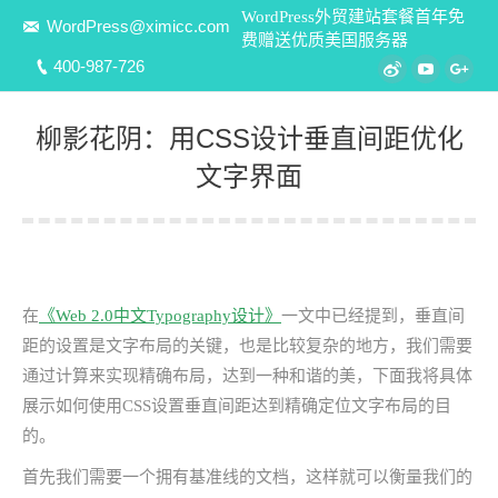
WordPress外贸建站套餐首年免
WordPress@ximicc.com
费赠送优质美国服务器
400-987-726
Weibo
YouTube
Goo
柳影花阴：用CSS设计垂直间距优化
文字界面
您在这里：
在
《Web 2.0中文Typography设计》
一文中已经提到，垂直间
距的设置是文字布局的关键，也是比较复杂的地方，我们需要
通过计算来实现精确布局，达到一种和谐的美，下面我将具体
展示如何使用CSS设置垂直间距达到精确定位文字布局的目
的。
首先我们需要一个拥有基准线的文档，这样就可以衡量我们的