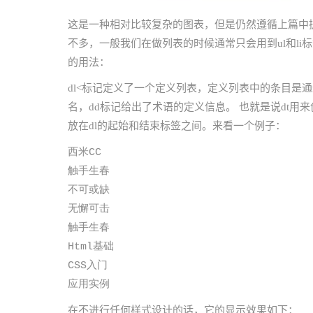
这是一种相对比较复杂的图表，但是仍然遵循上篇中
不多，一般我们在做列表的时候通常只会用到ul和li
的用法：
dl<标记定义了一个定义列表，定义列表中的条目是通过
名，dd标记给出了术语的定义信息。 也就是说dt用
放在dl的起始和结束标签之间。来看一个例子：
西米CC
触手生春
不可或缺
无懈可击
触手生春
Html基础
CSS入门
应用实例
在不进行任何样式设计的话，它的显示效果如下：