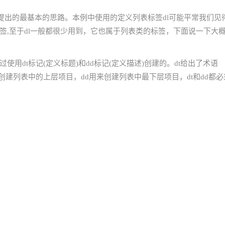
提出的最基本的思路。本例中使用的定义列表标签dl可能平常我们见
标签,至于dl一般都很少用到，它也属于列表类的标签，下面说一下大
使用dt标记(定义标题)和dd标记(定义描述)创建的。dt给出了术语
来创建列表中的上层项目，dd用来创建列表中最下层项目，dt和dd都必