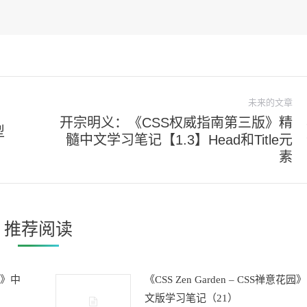
未来的文章
开宗明义：《CSS权威指南第三版》精
型
髓中文学习笔记【1.3】Head和Title元
未
素
来
的
文
章：
推荐阅读
花园》中
《CSS Zen Garden – CSS禅意花园
文版学习笔记（21）