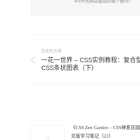
WP外贸网站建设的每个细节！
文
章
历史的文章
导
一花一世界 – CSS实例教程：复合
历
CSS条状图表（下）
航
史
的
文
章：
《CSS Zen Garden – CSS禅意
文版学习笔记（22）