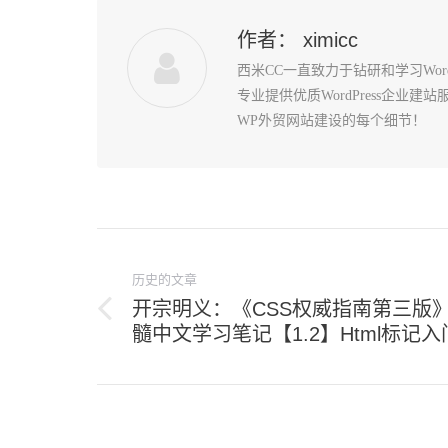
作者：
ximicc
西米CC一直致力于钻研和学习Wo
专业提供优质WordPress企业
WP外贸网站建设的每个细节！
文
章
历史的文章
导
开宗明义：《CSS权威指南第三版
历
髓中文学习笔记【1.2】Html标记入
航
史
的
文
章：