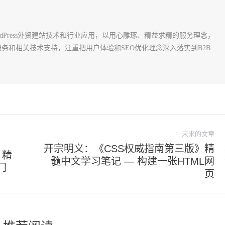
rdPress外贸建站技术和行业应用，以用心雕琢、精益求精的服务理念，
建站服务和相关技术支持，注重把用户体验和SEO优化理念深入落实到B2B
未来的文章
开宗明义：《CSS权威指南第三版》精
》精
髓中文学习笔记 — 构建一张HTML网
未
门
页
来
的
文
章：