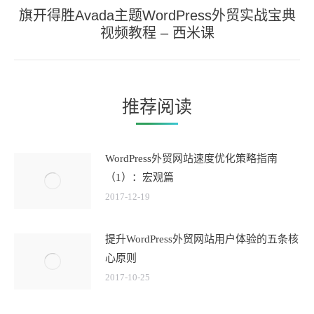
文
旗开得胜Avada主题WordPress外贸实战宝典
未
章：
视频教程 – 西米课
来
的
文
章：
推荐阅读
WordPress外贸网站速度优化策略指南
（1）：宏观篇
2017-12-19
提升WordPress外贸网站用户体验的五条核
心原则
2017-10-25