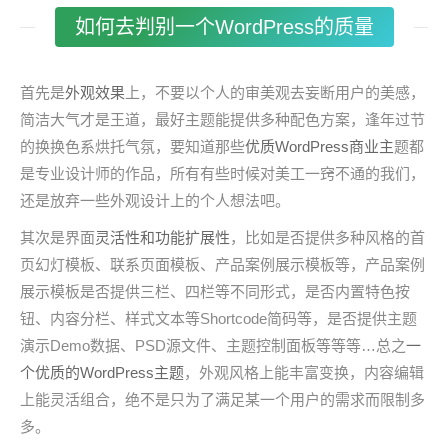
如何去判别一个WordPress的质量
首先是
外观效果
上，不要以个人的审美观去妄断用户的美感，
简洁大气才是王道，最好主题能提供多种配色方案，逢年过节
的换换色系烘托气氛，要知道那些
优质WordPress商业主
题都
是专业设计师的作品，所有有些时候对美工一窍不通的我们，
还是放弃一些外观设计上的个人想法吧。
其次是界面
灵活性和功能扩展性
，比如是否提供多种风格的首
页幻灯模板、联系页面模板、产品案例展示模板等，产品案例
展示模板是否提供三栏、四栏等不同形式，是否内置特色按
钮、内容分栏、样式文本等Shortcode简码等，是否提供主题
演示Demo数据、PSD源文件、主题控制面板等等等…总之
一
个优质的WordPress主题
，外观风格上能丰富变换，内容编辑
上能灵活组合，绝不是只为了满足某一个用户的需求而限制多
多。