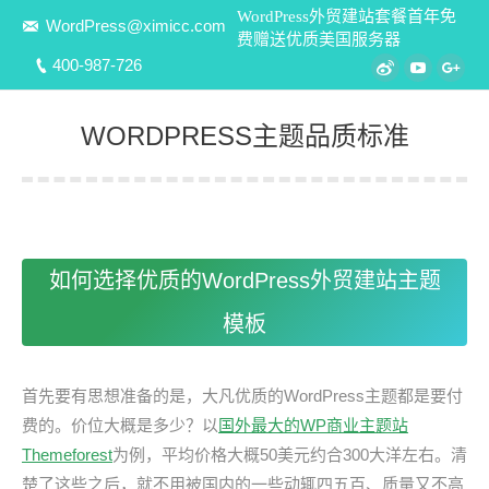
WordPress外贸建站套餐首年免
WordPress@ximicc.com
费赠送优质美国服务器
400-987-726
Weibo
YouTube
Goo
WORDPRESS主题品质标准
您在这里：
如何选择优质的WordPress外贸建站主题
模板
首先要有思想准备的是，大凡优质的WordPress主题都是要付
费的。价位大概是多少？以
国外最大的WP商业主题站
Themeforest
为例，平均价格大概50美元约合300大洋左右。清
楚了这些之后，就不用被国内的一些动辄四五百、质量又不高