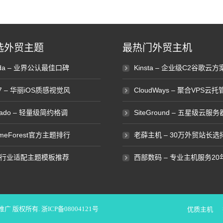
选外贸主题
最热门外贸主机
ada – 业界公认最佳口碑
Kinsta – 企业级C2谷歌云方
e7 – 华丽iOS质感视觉风
CloudWays – 聚合VPS云托
vado – 轻量级简约格调
SiteGround – 五星级云服务
emeForest官方主题排行
老薛主机 – 30万外贸站长选
行业适配主题模板推荐
西部数码 – 专业主机服务20
化推广
版权所有.
浙ICP备08004121号
优质主机