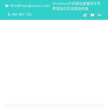
WordPress外贸建站套餐首年免
WordPress@ximicc.com
费赠送优质美国服务器
400-987-726
Weibo
YouTube
Goo
WordPress外贸网站极速上线 –
WordPress正版商业主题安装调试服
务
提供Themeforest官方正版主题代购激活、Demo演示效果
导入配置，以及主题局部细节修改调整等业务项目，为
WordPress外贸建站快速布局前期基础！