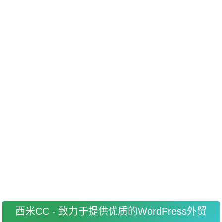
汇聚各行各业商务人脉资源，
WordPress外贸建站SNS推广已成为
流量必争之地和重要市场！
把潜在客户的眼球吸引过来，吸引到公司的外贸B2B网站
和产品服务上，从而让客户主动了解你的产品和服务，这
才是SNS社交媒体推广的最终目标！
社会化网络给网站带来的流量正在异军突起，大有赶超搜
索引擎的趋势，尤其是针对海外市场做推广的外贸网站，
社交网络的流量已不容忽视!
西米CC - 致力于提供优质的WordPress外贸