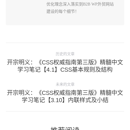
优化理念深入落实到B2B WP外贸网站
建设的每个细节！
文
历史的文章
章
开宗明义：《CSS权威指南第三版》精髓中文
导
历
学习笔记【4.1】CSS基本规则及结构
史
航
的
未来的文章
文
开宗明义：《CSS权威指南第三版》精髓中文
未
章：
学习笔记【3.10】内联样式及小结
来
的
文
章：