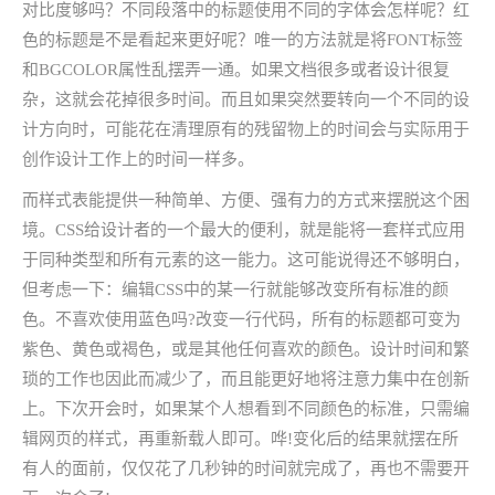
对比度够吗？不同段落中的标题使用不同的字体会怎样呢？红
色的标题是不是看起来更好呢？唯一的方法就是将FONT标签
和BGCOLOR属性乱摆弄一通。如果文档很多或者设计很复
杂，这就会花掉很多时间。而且如果突然要转向一个不同的设
计方向时，可能花在清理原有的残留物上的时间会与实际用于
创作设计工作上的时间一样多。
而样式表能提供一种简单、方便、强有力的方式来摆脱这个困
境。CSS给设计者的一个最大的便利，就是能将一套样式应用
于同种类型和所有元素的这一能力。这可能说得还不够明白，
但考虑一下：编辑CSS中的某一行就能够改变所有标准的颜
色。不喜欢使用蓝色吗?改变一行代码，所有的标题都可变为
紫色、黄色或褐色，或是其他任何喜欢的颜色。设计时间和繁
琐的工作也因此而减少了，而且能更好地将注意力集中在创新
上。下次开会时，如果某个人想看到不同颜色的标准，只需编
辑网页的样式，再重新载人即可。哗!变化后的结果就摆在所
有人的面前，仅仅花了几秒钟的时间就完成了，再也不需要开