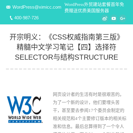
WordPress外贸建站套餐首年免
WordPress@ximicc.com
费赠送优质美国服务器
400-987-726
Weibo
YouTube
Goo
开宗明义：《CSS权威指南第三版》
精髓中文学习笔记【四】选择符
SELECTOR与结构STRUCTURE
您在这里：
网页设计者的生活有时是很艰苦的。
为了一个新的设计，他们要埋头苦
干，甚至要去参阅17个委员会制定的
相关规范和4个主要修订版本的相关标
准和信息。最后总算得到了一个令人