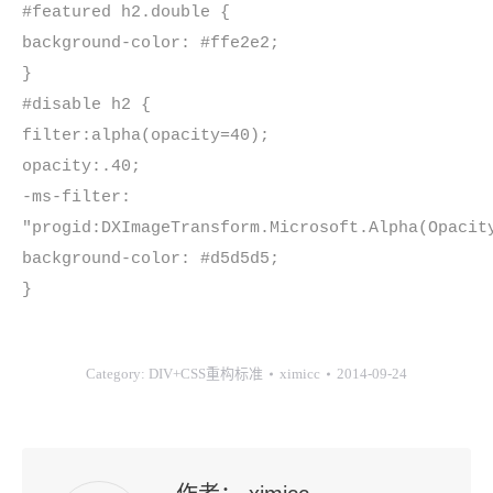
#featured h2.double {
background-color: #ffe2e2;
}
#disable h2 {
filter:alpha(opacity=40);
opacity:.40;
-ms-filter:
"progid:DXImageTransform.Microsoft.Alpha(Opacit
background-color: #d5d5d5;
}
Category:
DIV+CSS重构标准
ximicc
2014-09-24