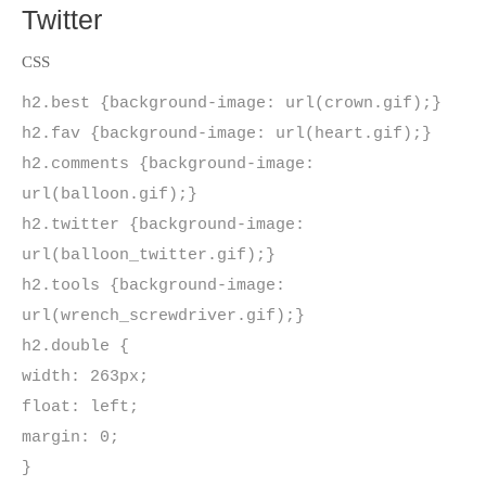
Twitter
CSS
h2.best {background-image: url(crown.gif);}
h2.fav {background-image: url(heart.gif);}
h2.comments {background-image:
url(balloon.gif);}
h2.twitter {background-image:
url(balloon_twitter.gif);}
h2.tools {background-image:
url(wrench_screwdriver.gif);}
h2.double {
width: 263px;
float: left;
margin: 0;
}