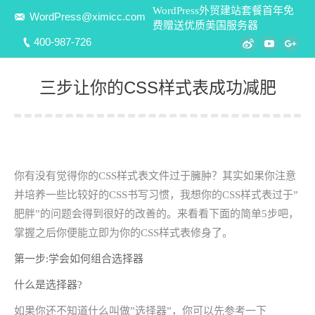
WordPress外贸建站套餐首年免
WordPress@ximicc.com
费赠送优质美国服务器
400-987-726
Weibo
YouTube
Goo
三步让你的CSS样式表成功减肥
您在这里：
你有没有觉得你的CSS样式表文件过于臃肿？其实如果你注意
并培养一些比较好的CSS书写习惯，我想你的CSS样式表过于”
肥胖”的问题会得到很好的改善的。来看看下面的简单5步吧，
掌握之后你便能立即为你的CSS样式表修身了。
第一步:学会如何组合选择器
什么是选择器?
如果你还不知道什么叫做”选择器”，你可以先参考一下