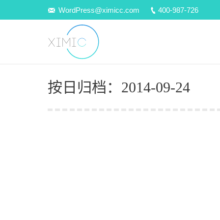
WordPress@ximicc.com
400-987-726
按日归档：
2014-09-24