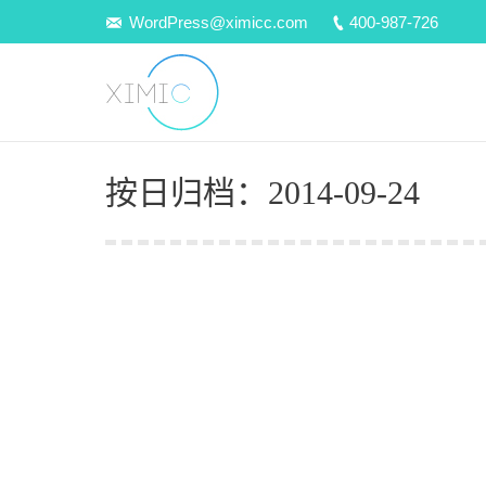
WordPress@ximicc.com
400-987-726
按日归档：
2014-09-24
《CSS Zen Garden – CSS禅
WordPress建站教程
ximicc
2014-09-24
集合了大量的的优秀CSS设计该多好啊。简单地
Shea在内心播下了禅意花园的种子。