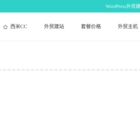
WordPres
西米CC
外贸建站
套餐价格
外贸主机
您在这里：
意花园》中文版学习笔记（11）
搜集现有的资源用处不大——因为还没有什么现成的，唯一的办法就