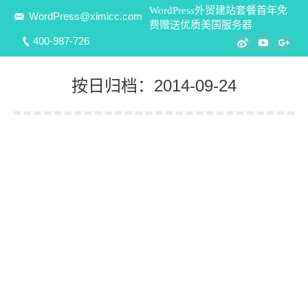
WordPress外贸建站套餐首年免
WordPress@ximicc.com
费赠送优质美国服务器
400-987-726
Weibo
YouTube
Goo
按日归档：
2014-09-24
您在这里：
WordPress外贸网站怎么实现前台英文
后台中文
WordPress建站教程
ximicc
2014-09-24
WordPress英文外贸网站如何实现前台英文，后台中
文汉化。通过简体中文语言包和插件Admin in
English，在WordPress官方英文内核的平台中，完美
实现后台管理界面的中文汉化。