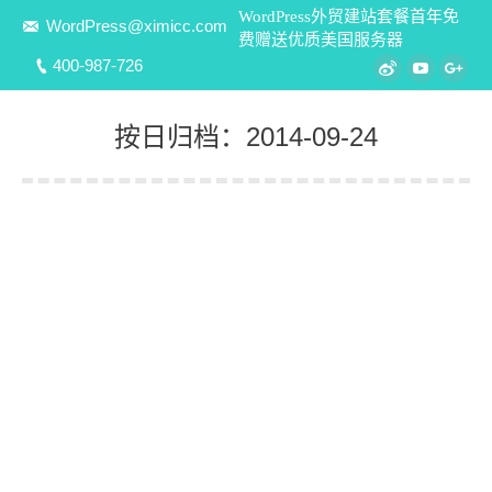
WordPress外贸建站套餐首年免
WordPress@ximicc.com
费赠送优质美国服务器
400-987-726
Weibo
YouTube
Goo
按日归档：
2014-09-24
您在这里：
《CSS Zen Garden – CSS禅意花园》中
文版学习笔记（4）
DIV+CSS重构标准
ximicc
2014-09-24
“CSS禅意花园”在发布宣言和展示作品两方面双管齐
下，其创建目的在于展示基于CSS设计可实现的视觉
效果。网站以样式表和图像的方式向设计师征集原创
作品，但规则是所有作品都必须使用相同的HTML文