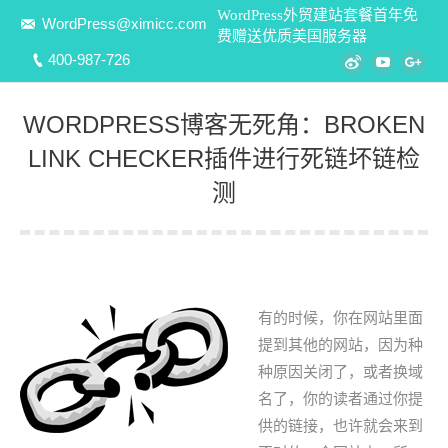
WordPress外贸建站套餐首年免
WordPress@ximicc.com
费赠送优质美国服务器
400-987-726
Weibo
YouTube
Goo
WORDPRESS博客无死角：BROKEN
LINK CHECKER插件进行死链坏链检
测
您在这里：
有的时候，你在网站里面
提到其他的网站，因为种
种原因关闭了，或者换域
名了，你的读者通过你提
供的链接，也许就会来到