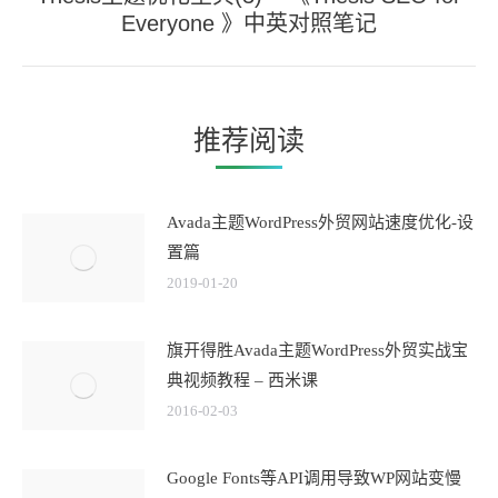
未
章：
Everyone 》中英对照笔记
来
的
文
章：
推荐阅读
Avada主题WordPress外贸网站速度优化-设
置篇
2019-01-20
旗开得胜Avada主题WordPress外贸实战宝
典视频教程 – 西米课
2016-02-03
Google Fonts等API调用导致WP网站变慢