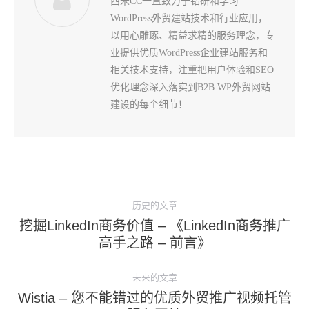
西米CC一直致力于钻研和学习
WordPress外贸建站技术和行业应用，
以用心雕琢、精益求精的服务理念，专
业提供优质WordPress企业建站服务和
相关技术支持，注重把用户体验和SEO
优化理念深入落实到B2B WP外贸网站
建设的每个细节！
文
历史的文章
章
挖掘LinkedIn商务价值 – 《LinkedIn商务推广
导
历
高手之路 – 前言》
史
航
的
未来的文章
文
Wistia – 您不能错过的优质外贸推广视频托管
未
章：