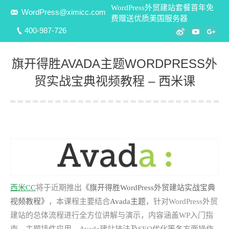
WordPress外贸建站套餐首年免
WordPress@ximicc.com
费赠送优质美国服务器
400-987-726
Weibo
YouTube
Goo
旗开得胜AVADA主题WORDPRESS外
贸实战宝典视频教程 – 西米课
您在这里：
西米CC
将于近期推出
《旗开得胜WordPress外贸建站实战宝典
视频教程》
，本课程主要结合
Avada主题
，针对WordPress外贸
建站的总体流程进行全方位讲解与演示，内容涵盖WP入门指