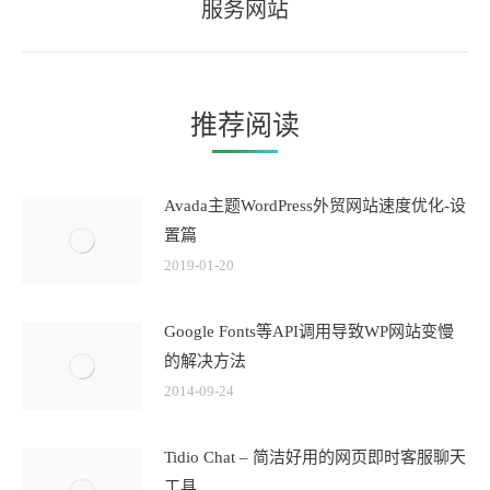
服务网站
来
的
文
章：
推荐阅读
Avada主题WordPress外贸网站速度优化-设
置篇
2019-01-20
Google Fonts等API调用导致WP网站变慢
的解决方法
2014-09-24
Tidio Chat – 简洁好用的网页即时客服聊天
工具