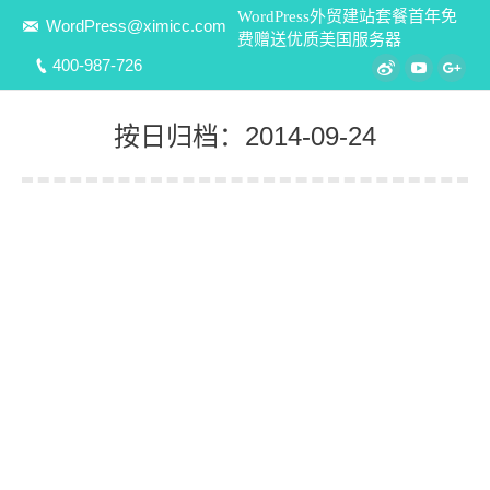
WordPress外贸建站套餐首年免
WordPress@ximicc.com
费赠送优质美国服务器
400-987-726
Weibo
YouTube
Goo
按日归档：
2014-09-24
您在这里：
《CSS Zen Garden – CSS禅意花园》中
文版学习笔记（8）
DIV+CSS重构标准
ximicc
2014-09-24
著名的浏览器之战。虽然竞争有利于创新，但这个过
程也同样让人感到窒息：Web开发者不得不为同一个
站点维护多个版本的HTML代码，因为为某种浏览器编
写的HTML代码极少能够在另一种浏览器中正常显示。