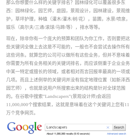
那么你想要什么样的关键字排名？园林绿化可以覆盖很多东
西：园林绿化，园艺师，庭园，景观设计，园林建设，景观维
护，草坪护理，种植（灌木/灌木/树/花），苗圃，水景/喷泉，
娱乐（高尔夫/三通/滚球/马蹄/等），排水等等。
现在，除非你有一个庞大的预算和团队为你工作，否则要把这
些关键词全做上去这是不可能的，一般也不会尝试去操作所有
这些词条。就算您的公司可以做所有这些业务，但并不意味着
你需要为所有业务相关的关键词排名，而应该侧重于企业业务
中某一特定或擅长的领域，或者相对而言回报率最高的一项或
几项。而且上述例举的关键词并没有指定地理位置（如新泽西
园艺师），也就是说用户所搜索出来的结构是针对全球范围
的。在谷歌中搜索”Landscapers”(景观设计师)会返回
11,000,000个搜索结果，这就是意味着在这个关键词上您有11
万个竞争网页。