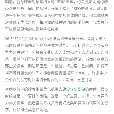
辅助，就意味着对搜索结果的”降噪”处理，你会更加明确你的
受众是哪些，同时也从很大程度上降低了SEO的难度​​。如果能
进一步把”NJ”替换成新泽西州中更加具体的区域，那么你就再
次降低了优化难度。每次你缩减关键词的侧重范围，代表着你
可以期望更快的业绩并降低成本。
26-50的关键字难度百分比意味着它是适度竞争。关键字难度
比例超过50意味着它的竞争非常激烈。百分比越高，更具有竞
争力的关键字，它将会花费更大的成本和时间去达到想要的效
果。虽然他们可以提供大量的流量到您的网站，当你排名高的
那些关键字，到达那里是一个挑战，将需要一些时间。你将不
得不等待更长的时间才能看到投资回报率（ROI）。许多中小
企业真的没有时间等待长时间的SEO发展。当您开始
考虑以较小的搜索引擎优化范围去
建设企业网站
的时候，很多
时候这是一个更好的策略。这是一个好主意，选择一个有竞争
力的关键字，然后尝试寻找具有良好效果和竞争力较弱的关键
字，比如组合类别和地域。