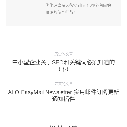
优化理念深入落实到B2B WP外贸网站
建设的每个细节！
文
历史的文章
章
中小型企业关于SEO和关键词必须知道的
导
历
（下）
史
航
的
未来的文章
文
ALO EasyMail Newsletter 实用邮件订阅更新
未
章：
通知插件
来
的
文
章：