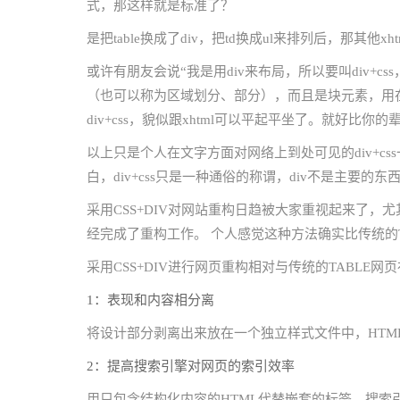
式，那这样就是标准了？
是把table换成了div，把td换成ul来排列后，那其他x
或许有朋友会说“我是用div来布局，所以要叫div+cs
（也可以称为区域划分、部分），而且是块元素，用在
div+css，貌似跟xhtml可以平起平坐了。就好
以上只是个人在文字方面对网络上到处可见的div+c
白，div+css只是一种通俗的称谓，div不是主要的东西
采用CSS+DIV对网站重构日趋被大家重视起来了，
经完成了重构工作。 个人感觉这种方法确实比传统的T
采用CSS+DIV进行网页重构相对与传统的TABLE
1：表现和内容相分离
将设计部分剥离出来放在一个独立样式文件中，HTM
2：提高搜索引擎对网页的索引效率
用只包含结构化内容的HTML代替嵌套的标签，搜