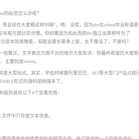
html的标签怎么办呢？
s，而且现在大家都这样叫啊”。嗯，没错，因为div在xhtml中没有语意
布局方面比较合理。但如果因为如此而把div独立出来称呼为了
比你的辈分原本就是晚辈，却跑去跟长辈争上座，太不像话了，不是吗？
ss一些看法，文字表达方面不对的地方大家批评，但最终希望的大家明
，主要的是xhtml。
尤其是大型站点。其实，早些时候像阿里巴巴、163等大型门户站点就
ABLE形式的源码架构强多了。
网页布局而具有以下4个显著优势：
L文件中只存放文本信息。
索引擎将更有效地搜索到你的网页内容，并可能给你一个较高的评价。