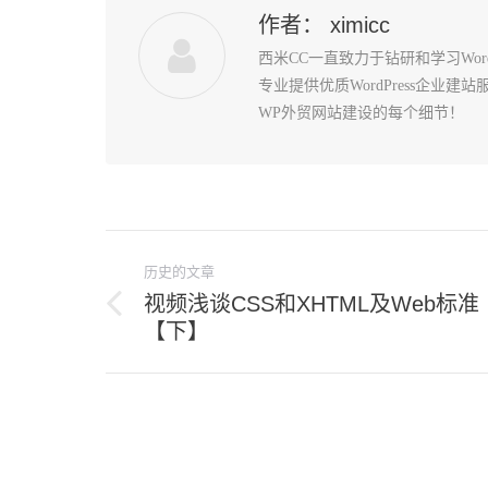
作者：
ximicc
西米CC一直致力于钻研和学习Wo
专业提供优质WordPress企业
WP外贸网站建设的每个细节！
文
历史的文章
章
视频浅谈CSS和XHTML及Web标准
导
历
【下】
史
航
的
文
章：