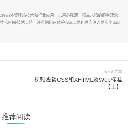
rdPress外贸建站技术和行业应用，以用心雕琢、精益求精的服务理念，
建站服务和相关技术支持，注重把用户体验和SEO优化理念深入落实到B2B
未来的文章
视频浅谈CSS和XHTML及Web标准
未
【上】
来
的
文
章：
推荐阅读