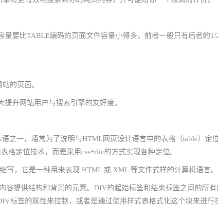
容量要比TABLE编码的页面文件容量小得多，前者一般只有后者的1/
网站的页面。
大大提升网站用户与搜索引擎的友好度。
术语之一，通常为了说明与HTML网页设计语言中的表格（table）定
格定位技术，而是采用css+div的方式实现各种定位。
样式表单）的缩写，它是一种用来表现 HTML 或 XML 等文件式样的计算机语言。
vel）的内容提供结构和背景的元素。DIV的起始标签和结束标签之间的所有
DIV标签的属性来控制，或者是通过使用样式表格式化这个块来进行