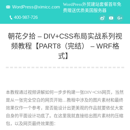
WordPress外贸建站套餐首年免
WordPress@ximicc.com
费赠送优质美国服务器
400-987-726
Weibo
YouTube
Goo
朝花夕拾 – DIV+CSS布局实战系列视
频教程【PART8（完结） – WRF格
式】
您在这里：
本教程通过视频讲解如何一步步构建一张DIV+CSS网页，当然
是从一张完全空白的网页开始…教程中涉及的图片素材和最终
效果仅作一个参考，是否能设计出更美观的作品就要依仗大家
自身的平面设计功底了。在这里我就直接给出图片素材的压缩
包，以及网页最终效果图：