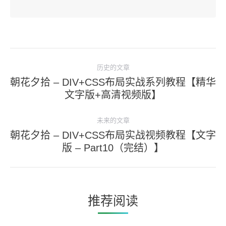
文
历史的文章
章
朝花夕拾 – DIV+CSS布局实战系列教程【精华
导
历
文字版+高清视频版】
史
航
的
未来的文章
文
朝花夕拾 – DIV+CSS布局实战视频教程【文字
未
章：
版 – Part10（完结）】
来
的
文
章：
推荐阅读