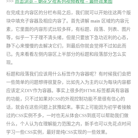
>>>
点击浏览 – 朝花夕拾系列视频教程 – 最终效果图
在完成主内容区的分栏布局之后，我们就可以开始往这两个版
块中填充子容器及相应内容了。首先讲解
main
区域的内容元
素，它里面的内容形式比较多样，有标题、段落、列表、图片
等，似乎一下子理不清头绪，但是只要放下急功近利的心态，
静下心来慢慢的去解决它们，到最后你就会觉得不过如此而
已。先来看看左侧内容区上半部分的标题和段落部分怎么实
现。
标题和段落我们应该用什么标签作为容器呢？有时候我们会把
一些简单的问题想得很复杂，比如先入为主的以为每块内容都
应该定义DIV作为容器。事实上很多的HTML标签都具有容器
的功能，只不过如果对CSS的外观控制功能不是很有信心的
话，就会在这些问题上犹豫起来。事实上可能因为初学者接触
过的CSS实例不多，一时也无从体会CSS到底可以帮助我们做
什么，个人认为在理解能力范围之内，新手也可以先花点时间
学习一些CSS实例，最好是纯CSS实现的一些效果。