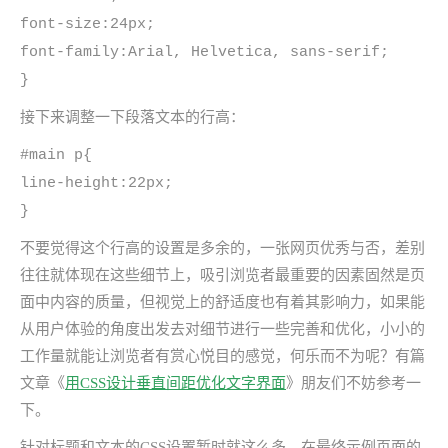
font-size:24px;
font-family:Arial, Helvetica, sans-serif;
}
接下来调整一下段落文本的行高：
#main p{
line-height:22px;
}
不要觉得这个行高的设置是多余的，一张网页优秀与否，差别
往往就体现在这些细节上，吸引浏览者最重要的因素固然是页
面中内容的质量，但视觉上的舒适度也有着其影响力，如果能
从用户体验的角度出发去对细节进行一些完善和优化，小小的
工作量就能让浏览者有赏心悦目的感觉，何乐而不为呢？有篇
文章《
用CSS设计垂直间距优化文字界面
》朋友们不妨参考一
下。
针对标题和文本的CSS设置暂时就这么多，在最终示例页面的