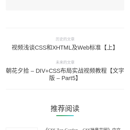
文
历史的文章
章
视频浅谈CSS和XHTML及Web标准【上】
历
导
史
航
未来的文章
的
朝花夕拾 – DIV+CSS布局实战视频教程【文字
文
未
版 – Part5】
章：
来
的
文
章：
推荐阅读
《CSS Zen Garden – CSS禅意花园》中文