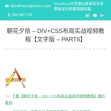
WordPress外贸建站套餐首年免
WordPress@ximicc.com
费赠送优质美国服务器
400-987-726
Weibo
YouTube
Goo
朝花夕拾 – DIV+CSS布局实战视频教
程【文字版 – PART6】
您在这里：
>>>
下载【朝花夕拾 – DIV+CSS布局实战系列视频教程】图片
素材