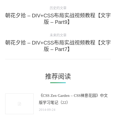
文
历史的文章
章
朝花夕拾 – DIV+CSS布局实战视频教程【文字
导
历
版 – Part9】
史
航
的
未来的文章
文
朝花夕拾 – DIV+CSS布局实战视频教程【文字
未
章：
版 – Part7】
来
的
文
章：
推荐阅读
《CSS Zen Garden – CSS禅意花园》中文
版学习笔记（22）
2014-09-24