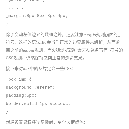
... ...
_margin:8px 8px 8px 4px;
}
除了变动左侧边界的数值之外，还要注意
margin
规则前面的_
符号，这样的语法IE6会当作正常的边界属性来解析，从而覆
盖之前的
magin
规则。而火狐浏览器则会无视这条带有
_
符号的
CSS规则，仍然保持之前正常的浏览效果。
接下来对
box
中的图片定义一些CSS：
.box img {
background:#efefef;
padding:5px;
border:solid 1px #cccccc;
}
然后设置鼠标经过图像时，变化边框颜色：