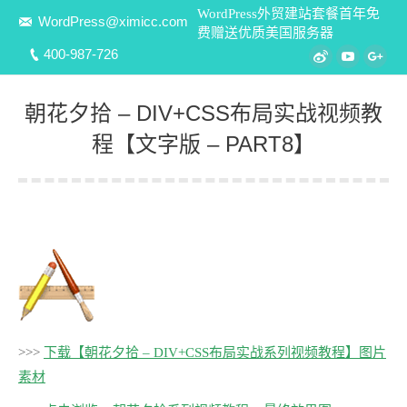
WordPress外贸建站套餐首年免
WordPress@ximicc.com
费赠送优质美国服务器
400-987-726
Weibo
YouTube
Goo
朝花夕拾 – DIV+CSS布局实战视频教
程【文字版 – PART8】
您在这里：
>>>
下载【朝花夕拾 – DIV+CSS布局实战系列视频教程】图片
素材