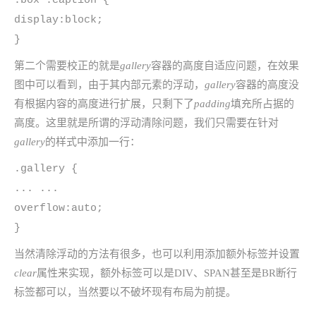
.box .caption {
display:block;
}
第二个需要校正的就是
gallery
容器的高度自适应问题，在效果
图中可以看到，由于其内部元素的浮动，
gallery
容器的高度没
有根据内容的高度进行扩展，只剩下了
padding
填充所占据的
高度。这里就是所谓的浮动清除问题，我们只需要在针对
gallery
的样式中添加一行：
.gallery {
... ...
overflow:auto;
}
当然清除浮动的方法有很多，也可以利用添加额外标签并设置
clear
属性来实现，额外标签可以是DIV、SPAN甚至是BR断行
标签都可以，当然要以不破坏现有布局为前提。