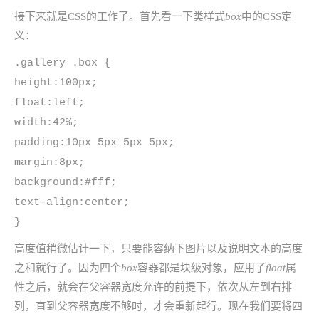
接下来就是CSS的工作了。首先看一下类样式
box
中的CSS定
义：
.gallery .box {
height:100px;
float:left;
width:42%;
padding:10px 5px 5px 5px;
margin:8px;
background:#fff;
text-align:center;
}
高度值稍微估计一下，只要能容纳下图片以及说明文本的高度
之和就行了。因为四个
box
容器都是块级对象，应用了
float
属
性之后，就会在父容器宽度允许的前提下，依次从左到右排
列，直到父容器宽度不够时，才会重新起行。现在我们要将四