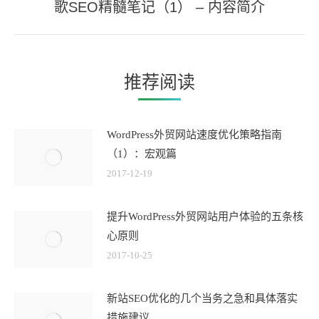
歌SEO精髓笔记（1） – 内容简介
来
的
文
章：
推荐阅读
WordPress外贸网站速度优化策略指南
（1）：宏观篇
2017-12-19
提升WordPress外贸网站用户体验的五条核
心原则
2017-10-25
新站SEO优化的几个当务之急和具体落实
措施建议