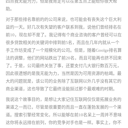
四点我无能为力，但是我肯定可以在第五点上能给你很大帮
助。
对于那些排名靠前的的公司来说，也可能会有丧失这个巨大利
益的一天。好几次有失望的客户联系到我，说他们曾经排名在
前10，现在却不是了。我记得有个商业咨询的客户曾经可以在
很多贷款相关的关键词中排到前5名，而且在几年内就从一个
手工作坊变成了一个规模化的公司。但是，随着Goolge排名算
法的调整，他们的网站跌出了前20名，而且可能再也挤不回来
了。于是，公司最终关张了事，还要支付几大银行数百万元，
因此很遗憾的是我无能为力，当然是因为可用资源的枯竭。最
大的问题就是，该公司的业务除了互联网以外几乎没有其它的
商业渠道，这也导致了它最终没能挺过那个最艰难的时期。
我说这个故事目的，是想让大家记住互联网仅仅是拓展业务的
渠道之一而已，尽管是很重要的而且一直在蓬勃发展的一个渠
道。搜索引擎经常变化，所以能够在前10名呆上一周并不意味
这你将永远排在前列，你的竞争对手也是一样。事实上，你不