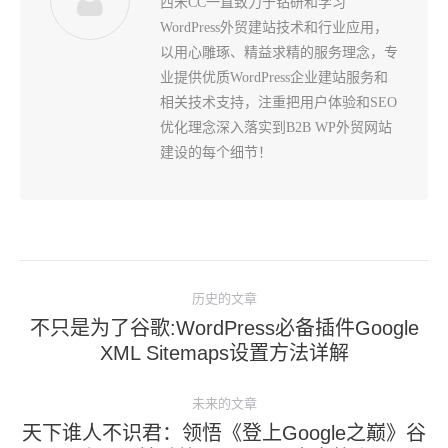
西米CC一直致力于钻研和学习
WordPress外贸建站技术和行业应用，
以用心雕琢、精益求精的服务理念，专
业提供优质WordPress企业建站服务和
相关技术支持，注重把用户体验和SEO
优化理念深入落实到B2B WP外贸网站
建设的每个细节！
文
历史的文章
章
不只是为了谷歌:WordPress必备插件Google
导
历
XML Sitemaps设置方法详解
史
航
的
未来的文章
文
天下谁人不识君：领悟《登上Google之巅》谷
未
章：