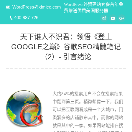
WordPress外贸建站套餐首年免
WordPress@ximicc.com
费赠送优质美国服务器
400-987-726
Weibo
YouTube
Goo
天下谁人不识君：领悟《登上
GOOGLE之巅》谷歌SEO精髓笔记
（2）- 引言绪论
您在这里：
大约84%的搜索用户不会在搜索结果
中翻到第三页。稍微想像一下，我们
可以把互联网看成是一个大城市，门
类繁多的店铺散布其中，而你的网站
就是其中的一家。如果网站能排在搜