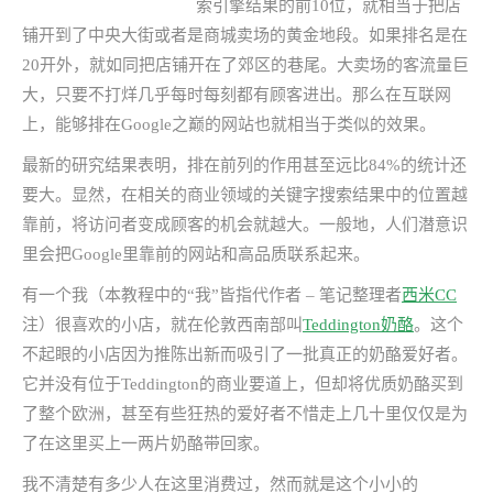
索引擎结果的前10位，就相当于把店
铺开到了中央大街或者是商城卖场的黄金地段。如果排名是在
20开外，就如同把店铺开在了郊区的巷尾。大卖场的客流量巨
大，只要不打烊几乎每时每刻都有顾客进出。那么在互联网
上，能够排在Google之巅的网站也就相当于类似的效果。
最新的研究结果表明，排在前列的作用甚至远比84%的统计还
要大。显然，在相关的商业领域的关键字搜索结果中的位置越
靠前，将访问者变成顾客的机会就越大。一般地，人们潜意识
里会把Google里靠前的网站和高品质联系起来。
有一个我（本教程中的“我”皆指代作者 – 笔记整理者
西米CC
注）很喜欢的小店，就在伦敦西南部叫
Teddington奶酪
。这个
不起眼的小店因为推陈出新而吸引了一批真正的奶酪爱好者。
它并没有位于Teddington的商业要道上，但却将优质奶酪买到
了整个欧洲，甚至有些狂热的爱好者不惜走上几十里仅仅是为
了在这里买上一两片奶酪带回家。
我不清楚有多少人在这里消费过，然而就是这个小小的