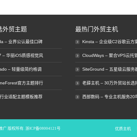
选外贸主题
最热门外贸主机
ada – 业界公认最佳口碑
Kinsta – 企业级C2谷歌云方
e7 – 华丽iOS质感视觉风
CloudWays – 聚合VPS云托
vado – 轻量级简约格调
SiteGround – 五星级云服务
emeForest官方主题排行
老薛主机 – 30万外贸站长选
行业适配主题模板推荐
西部数码 – 专业主机服务20
化推广
版权所有.
浙ICP备08004121号
优质主机