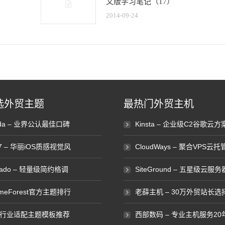
文版学习笔记（17）
2014-09-24
选外贸主题
最热门外贸主机
ada – 业界公认最佳口碑
Kinsta – 企业级C2谷歌云方
e7 – 华丽iOS质感视觉风
CloudWays – 聚合VPS云托
vado – 轻量级简约格调
SiteGround – 五星级云服务
emeForest官方主题排行
老薛主机 – 30万外贸站长选
行业适配主题模板推荐
西部数码 – 专业主机服务20