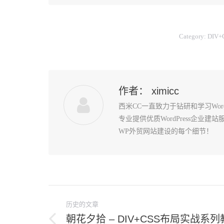
Category:
DIV
作者：
ximicc
西米CC一直致力于钻研和学习Wo
专业提供优质WordPress企业
WP外贸网站建设的每个细节！
文
历史的文章
章
朝花夕拾 – DIV+CSS布局实战系列