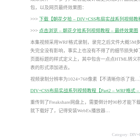
包，以及网页最终效果图：
>>>
下载【朝花夕拾 – DIV+CSS布局实战系列视频
>>>
点击浏览 – 朝花夕拾系列视频教程 – 最终效果图
本集视频采用WRF格式录制，录完之后文件大概5M
失完全没有影响，事实上也没有不得了的细节损失掉
页面标题的样式定义上，其中包含一点点HTML转
表的形式添加进去。
视频录制分辨率为1024×768像素【不清晰你杀了我…
DIV+CSS布局实战系列视频教程【Part2 – WRF格式 – 
重传到了Freakshare网盘上，需要倒计时90秒
就下载好了，记得安装WebEx播放器…
Category:
DIV