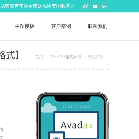
s外贸建站套餐首年免费赠送优质美国服务器
Weibo
YouTube
Google+
主题模板
客户案例
联系我们
F格式】
您在这里：
首页
DIV+CSS重构标准
朝花夕拾 …
终
缩