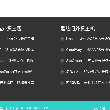
选外贸主题
最热门外贸主机
ada – 业界公认最佳口碑
Kinsta – 企业级C2谷歌云方
e7 – 华丽iOS质感视觉风
CloudWays – 聚合VPS云托
vado – 轻量级简约格调
SiteGround – 五星级云服务
emeForest官方主题排行
老薛主机 – 30万外贸站长选
行业适配主题模板推荐
西部数码 – 专业主机服务20
化推广
版权所有.
浙ICP备08004121号
优质主机