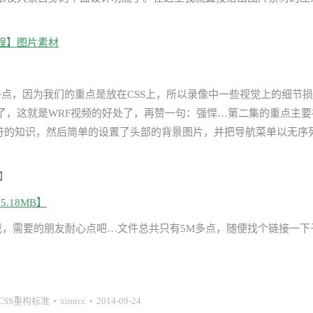
教程】图片素材
多点，因为我们的重点是放在CSS上，所以录像中一些视觉上的细节损
了，这就是WRF视频的好处了，再赞一句：强悍…第二集的重点主要
义符的知识，然后简单的设置了头部的背景图片，并把导航菜单以无序
】
5.18MB】
才能下载，需要的朋友耐心点吧…文件总共只有5M多点，随便找个链接一下
+CSS重构标准
ximicc
2014-09-24