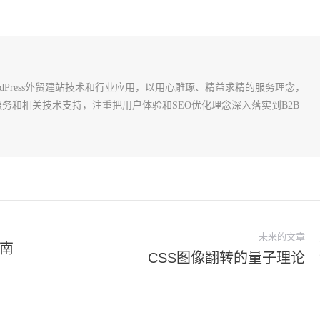
rdPress外贸建站技术和行业应用，以用心雕琢、精益求精的服务理念，
建站服务和相关技术支持，注重把用户体验和SEO优化理念深入落实到B2B
未来的文章
指南
CSS图像翻转的量子理论
未
来
的
文