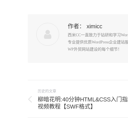
作者：
ximicc
西米CC一直致力于钻研和学习Wo
专业提供优质WordPress企业
WP外贸网站建设的每个细节！
文
历史的文章
章
柳暗花明:40分钟HTML&CSS入门
导
历
视频教程【SWF格式】
史
航
的
文