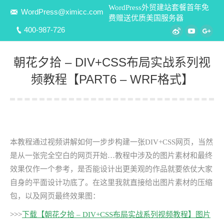
WordPress外贸建站套餐首年免
WordPress@ximicc.com
费赠送优质美国服务器
400-987-726
Weibo
YouTube
Goo
朝花夕拾 – DIV+CSS布局实战系列视
频教程【PART6 – WRF格式】
您在这里：
本教程通过视频讲解如何一步步构建一张DIV+CSS网页，当然
是从一张完全空白的网页开始…教程中涉及的图片素材和最终
效果仅作一个参考，是否能设计出更美观的作品就要依仗大家
自身的平面设计功底了。在这里我就直接给出图片素材的压缩
包，以及网页最终效果图：
>>>
下载【朝花夕拾 – DIV+CSS布局实战系列视频教程】图片