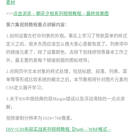
素材
>>>
点击浏览 – 朝花夕拾系列视频教程 – 最终效果图
第六集视频教程重点讲解内容：
1.如何设置左栏中列表的外观。事实上学习了导航菜单的样式
定义之后，很多东西应该怎么做大家心里都有底了。列表项中
的链接元素了，除了设置颜色、去除下划线修饰等基本工作之
外，最主要的是每个链接前面的图标修饰；
2.对网页中文本对象的样式处理，包括标题、段落、列表、菜
单等等形成比较系统的概念之后，本节教程将针对图片元素的
CSS定义展开学习；
3.关于IE6中很经典的双Margin错误以及浮动清除的一点点讲
解；
视频录制分辨率为1024×768像素。
DIV+CSS布局实战系列视频教程【Part6 – WRF格式 –