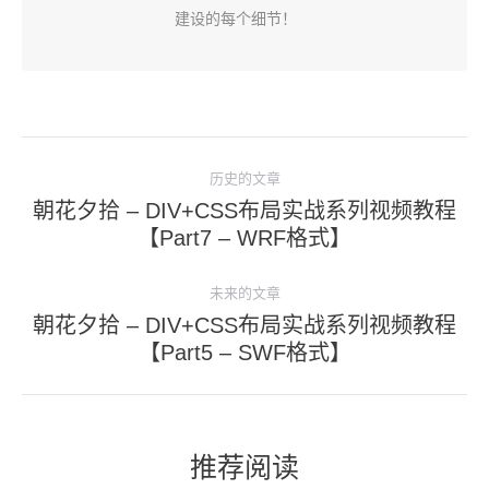
建设的每个细节！
文
历史的文章
章
朝花夕拾 – DIV+CSS布局实战系列视频教程
导
历
【Part7 – WRF格式】
史
航
的
未来的文章
文
朝花夕拾 – DIV+CSS布局实战系列视频教程
未
章：
【Part5 – SWF格式】
来
的
文
章：
推荐阅读