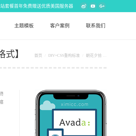
s外贸建站套餐首年免费赠送优质美国服务器
Weibo
YouTube
Google+
主题模板
客户案例
联系我们
F格式】
您在这里：
首页
DIV+CSS重构标准
朝花夕拾 …
终
缩