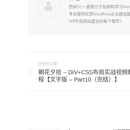
西米CC一直致力于钻研和学习Wo
专业提供优质WordPress企业
WP外贸网站建设的每个细节！
文
历史的文章
章
朝花夕拾 – DIV+CSS布局实战视频
导
历
程【文字版 – Part10（完结）】
史
航
的
文
章：