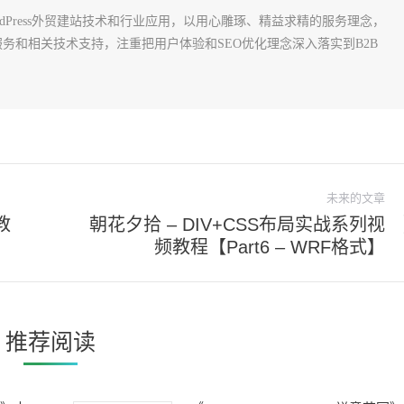
rdPress外贸建站技术和行业应用，以用心雕琢、精益求精的服务理念，
建站服务和相关技术支持，注重把用户体验和SEO优化理念深入落实到B2B
未来的文章
教
朝花夕拾 – DIV+CSS布局实战系列视
未
频教程【Part6 – WRF格式】
来
的
文
章：
推荐阅读