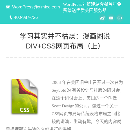
WordPress外贸建站套餐首年免
WordPress@ximicc.com
费赠送优质美国服务器
400-987-726
Weibo
YouTube
Goo
学习其实并不枯燥：漫画图说
DIV+CSS网页布局（上）
您在这里：
2003 年在美国旧金山召开过一次名为
Seybold的 有关设计与排版的研讨会，
在这个研讨会上，美国的一个叫做
Scott Design的公司，做过一个关于
CSS网页布局与传统表格布局之间比
较的讲演，生动有趣，今天的内容就
是根据那次讲演的文档进行的讲解。