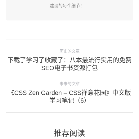
建设的每个细节！
文
历史的文章
章
下载了学习了收藏了：八本最流行实用的免费
导
历
SEO电子书资源打包
史
航
的
未来的文章
文
《CSS Zen Garden – CSS禅意花园》中文版
未
章：
学习笔记（6）
来
的
文
章：
推荐阅读